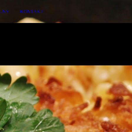
UNS
KONTAKT